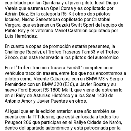
copilotado por Ian Quintana y el joven piloto local Diego
Varela que estrena un Opel Corsa y es copilotado por
Adrián Díaz. En la categoría R5-Kit otros dos pilotos
locales, Nacho Sanesteban copilotado por Cristóbal
Vergara, que estrenan un Suzuki Swift Sport del equipo de
Pablo Rey y el veterano Manel Castrillón copilotado por
Luis Hernández.
En cuanto a copas de promoción estarán presentes, la
Challenge Recalvi, el Trofeo Traseras Fam53 y el Trofeo
Siroco, que está reservado a los pilotos del autonómico.
En el “Trofeo Tracción Trasera Fam53” compiten once
vehículos tracción trasera, entre los que nos encontramos a
pilotos como, Vicente Cabarcos, con un BMW M3 y Sergio
Fernández con un BMW 320 (E36), a Javier Bouza y su
nuevo Ford Escort RS 1800 Mk II, que viene de estrenarlo
en el Rally de Asturias Histórico y a los Seat 1430 de
Antonio Amor y Javier Puentes en otros.
Al igual que en la edición anterior, este año también se
cuenta con la FFFdesing, que está enfocada a todos los
Peugeot 206 que participan en el Rallye Cidade de Narón,
dentro del apartado autonómico y está patrocinada por la