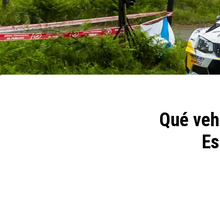
Qué vehí
Es