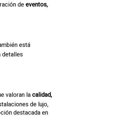
bración de
eventos,
También está
a detalles
e valoran la
calidad,
talaciones de lujo,
pción destacada en